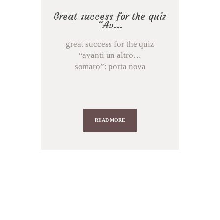
Great success for the quiz
“Av...
great success for the quiz
“avanti un altro…
somaro”: porta nova
triumphs!last night was
a...
READ MORE