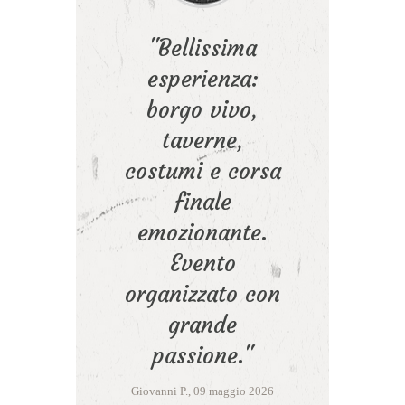
si
Bellissima
nto
esperienza:
v
 dei
borgo vivo,
taverne,
t
rso
costumi e corsa
Pa
ato,
finale
202
emozionante.
ie
Evento
To
sime
organizzato con
e 
hé
grande
El
te
passione.
Giovanni P., 09 maggio 2026