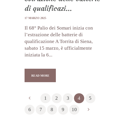
di qualificazi...
17 MARZO 2025
Il 68° Palio dei Somari inizia con
l’estrazione delle batterie di
qualificazione A Torrita di Siena,
sabato 15 marzo, è ufficialmente
iniziata la 6...
READ MORE
1
2
3
4
5
6
7
8
9
10