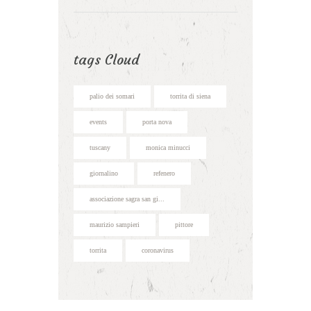
tags Cloud
palio dei somari
torrita di siena
events
porta nova
tuscany
monica minucci
giornalino
refenero
associazione sagra san gi...
maurizio sampieri
pittore
torrita
coronavirus