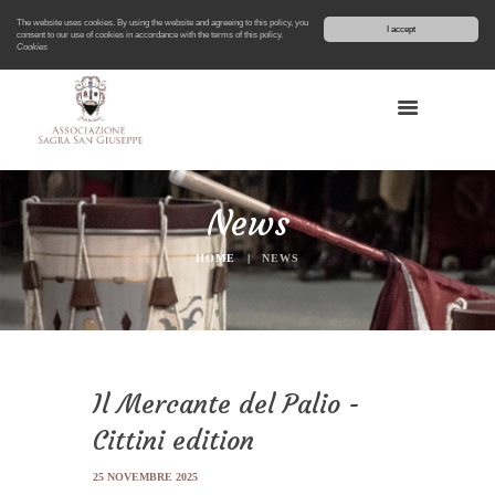
The website uses cookies. By using the website and agreeing to this policy, you
I accept
consent to our use of cookies in accordance with the terms of this policy.
Cookies
News
HOME
NEWS
Il Mercante del Palio -
Cittini edition
25 NOVEMBRE 2025