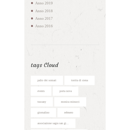
Anno
2019
Anno
2018
Anno
2017
Anno
2016
tags Cloud
palio dei somari
torrita di siena
events
porta nova
tuscany
monica minucci
giornalino
refenero
associazione sagra san gi...