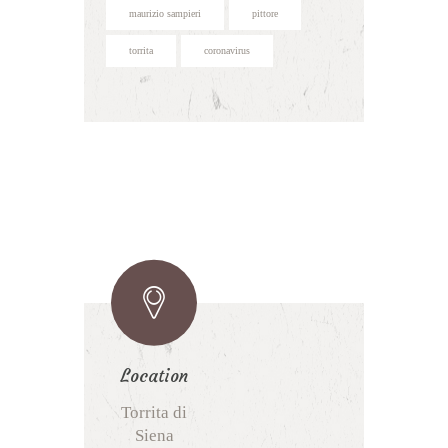
maurizio sampieri
pittore
torrita
coronavirus
Location
Torrita di
Siena