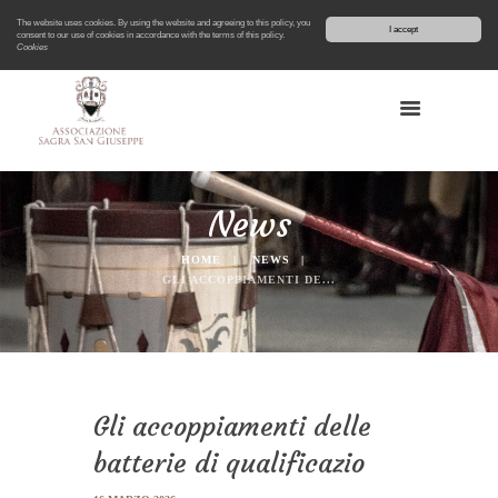
The website uses cookies. By using the website and agreeing to this policy, you
I accept
consent to our use of cookies in accordance with the terms of this policy.
Cookies
News
HOME
NEWS
GLI ACCOPPIAMENTI DE...
Gli accoppiamenti delle
batterie di qualificazio